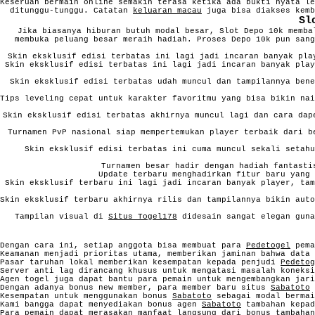
Keseruan bermain online semakin terasa ketika ada bukti nyata le
ditunggu-tunggu. Catatan
keluaran macau
juga bisa diakses kemb
Sl
Jika biasanya hiburan butuh modal besar, Slot Depo 10k memba
membuka peluang besar meraih hadiah. Proses Depo 10k pun sang
Skin eksklusif edisi terbatas ini lagi jadi incaran banyak pl
Skin eksklusif edisi terbatas ini lagi jadi incaran banyak pla
Skin eksklusif edisi terbatas udah muncul dan tampilannya ben
Tips leveling cepat untuk karakter favoritmu yang bisa bikin na
Skin eksklusif edisi terbatas akhirnya muncul lagi dan cara da
Turnamen PvP nasional siap mempertemukan player terbaik dari 
Skin eksklusif edisi terbatas ini cuma muncul sekali setah
Turnamen besar hadir dengan hadiah fantast
Update terbaru menghadirkan fitur baru yang
Skin eksklusif terbaru ini lagi jadi incaran banyak player, ta
Skin eksklusif terbaru akhirnya rilis dan tampilannya bikin aut
Tampilan visual di
Situs Togel178
didesain sangat elegan guna
Dengan cara ini, setiap anggota bisa membuat para
Pedetogel
pema
Keamanan menjadi prioritas utama, memberikan jaminan bahwa data
Pasar taruhan lokal memberikan kesempatan kepada penjudi
Pedetog
Server anti lag dirancang khusus untuk mengatasi masalah koneks
Agen togel juga dapat bantu para pemain untuk mengembangkan jar
Dengan adanya bonus new member, para member baru situs
Sabatoto
Kesempatan untuk menggunakan bonus
Sabatoto
sebagai modal bermai
Kami bangga dapat menyediakan bonus agen
Sabatoto
tambahan kepad
Para pemain dapat merasakan manfaat langsung dari bonus tambaha