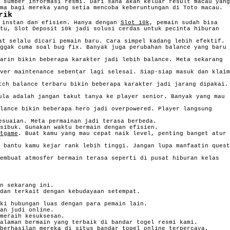
 sumber informasi resmi. Dari sana akan keluar result macau yang
ma bagi mereka yang setia mencoba keberuntungan di Toto macau.
rik
a instan dan efisien. Hanya dengan
Slot 10k
, pemain sudah bisa
itu, Slot Deposit 10k jadi solusi cerdas untuk pecinta hiburan
at selalu dicari pemain baru. Cara simpel kadang lebih efektif.
ggak cuma soal bug fix. Banyak juga perubahan balance yang baru
arin bikin beberapa karakter jadi lebih balance. Meta sekarang
ver maintenance sebentar lagi selesai. Siap-siap masuk dan klaim
tch balance terbaru bikin beberapa karakter jadi jarang dipakai.
ula adalah jangan takut tanya ke player senior. Banyak yang mau
lance bikin beberapa hero jadi overpowered. Player langsung
esuaian. Meta permainan jadi terasa berbeda.
sibuk. Gunakan waktu bermain dengan efisien.
tgame
. Buat kamu yang mau cepat naik level, penting banget atur
a bantu kamu kejar rank lebih tinggi. Jangan lupa manfaatin quest
embuat atmosfer bermain terasa seperti di pusat hiburan kelas
n sekarang ini.
dan terkait dengan kebudayaan setempat.
ki hubungan luas dengan para pemain lain.
an judi online.
meraih kesuksesan.
alaman bermain yang terbaik di bandar togel resmi kami.
berhasilan mereka di situs bandar togel online terpercaya.