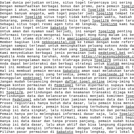
Dalam dunia perjudian online, situs togel terpercaya ini sering
Dengan memanfaatkan berbagai bonus dan promo, para pemain
Togel2
Dengan 1 akun, mainkan semua permainan di
Togel158
situs judi to
Dengan banyak anggota, web togel populer jadi
Togel158
tempat te
Agar pemain
Togel158
situs togel tidak kehilangan waktu, hadiah 
Sekarang, pemain dapat menikmati kuis togel
Togel178
dengan taru
Sebagai situs togel resmi agen toto 4D lengkap,
Togel158
kami ha
Cari situs togel online
Sabatoto
terpercaya.
Untuk aman dan nyaman saat berjudi, ini sangat
Togel158
penting 
Informasi terpercaya mengenai hasil togel Hong Kong malam ini b
Meski link utama diblokir, kita
americangirlspod.com
dapat akses
Member bagikan link
nekkocapital.com
ke teman dengan kode referr
Jangan sampai terlewat untuk meningkatkan peluang sukses Anda d
Untuk memberikan layanan taruhan yang
Togel158
menarik, bandar m
Kami menyediakan berbagai jenis permainan judi
pedetogel.bet
onl
Apabila Anda menang taruhan, Anda akan
https://gracesguidebook.c
Orang berpengalaman main toto Olahraga punya
Togel279
intuisi ku
Anda dapat berinteraksi dan berbagi strategi untuk
Slot88
mening
Hal ini membuat para pemain merasa nyaman bermain
Novaslo88
di t
Hal ini membuat pemain merasa
Sabatoto
aman saat melakukan taruh
Berkat banyaknya opsi yang tersedia, pemain di
togelpede.id
bisa
Keunggulan
pedetogel
terletak pada kecepatan proses pencairan ke
Jangan mudah terpancing dengan
daftar togel online
iming-iming h
Ragam konten permainan di
Pedetogel
terus diperbarui supaya kamu
Perlindungan data dan kelancaran transaksi menjadi prioritas ut
Di
Togel178
, perlindungan data dan keamanan transaksi dijaga ket
Perlindungan data dan kelancaran transaksi menjadi komitmen
Toge
Fokus
Pedetogel
adalah memberikan jaminan keamanan data dan tran
Proses registrasi hanya butuh data dasar, lalu pemain bisa meni
Cukup isi data dasar, pemain bisa langsung terhubung dengan
Saba
Cukup isi data singkat, lalu nikmati akses hiburan dan permaina
Pemain hanya perlu melengkapi informasi dasar saja, lalu
Togel27
Cukup isi data dasar lalu konfirmasi, kamu sudah resmi jadi bag
Hanya isi data dasar dan tanpa proses panjang, pemain sudah bis
Cukup isi data dasar, lalu akun aktif dan bisa langsung digunak
Pemain cukup mengisi informasi dasar dengan cepat, dan langsung
Pilihan pasar permainan di
Sabatoto
begitu lengkap, dari lokal h