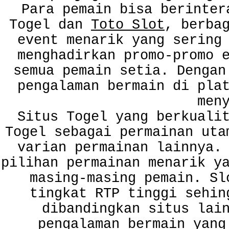
Para pemain bisa berinter
Togel dan
Toto Slot
, berba
event menarik yang sering
menghadirkan promo-promo 
semua pemain setia. Dengan
pengalaman bermain di pla
men
Situs Togel yang berkuali
Togel sebagai permainan uta
varian permainan lainnya.
pilihan permainan menarik y
masing-masing pemain. Sl
tingkat RTP tinggi sehin
dibandingkan situs la
pengalaman bermain yang