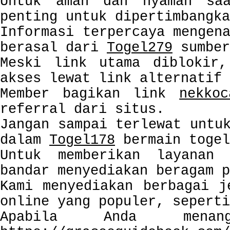
Untuk aman dan nyaman sa
penting untuk dipertimbangka
Informasi terpercaya mengen
berasal dari
Togel279
sumber
Meski link utama diblokir
akses lewat link alternatif 
Member bagikan link
nekkoc
referral dari situs.
Jangan sampai terlewat untu
dalam
Togel178
bermain togel
Untuk memberikan layana
bandar menyediakan beragam p
Kami menyediakan berbagai 
online yang populer, seperti
Apabila Anda mena