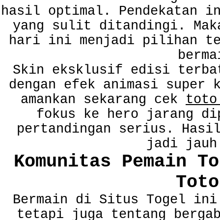
hasil optimal. Pendekatan i
yang sulit ditandingi. Mak
hari ini menjadi pilihan t
berma
Skin eksklusif edisi terba
dengan efek animasi super 
amankan sekarang cek
toto
fokus ke hero jarang di
pertandingan serius. Hasi
jadi jauh
Komunitas Pemain To
Toto
Bermain di Situs Togel ini
tetapi juga tentang berga