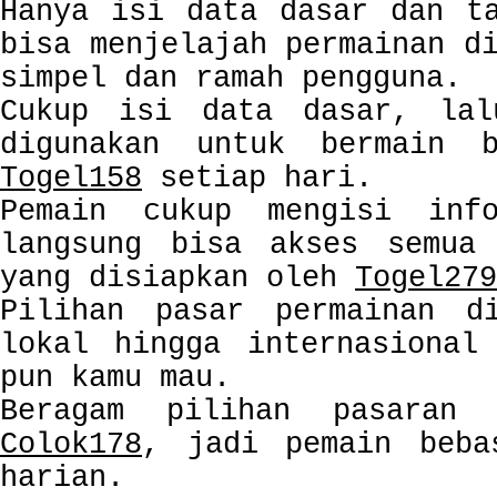
Hanya isi data dasar dan t
bisa menjelajah permainan d
simpel dan ramah pengguna.
Cukup isi data dasar, lal
digunakan untuk bermain b
Togel158
setiap hari.
Pemain cukup mengisi inf
langsung bisa akses semua 
yang disiapkan oleh
Togel279
Pilihan pasar permainan 
lokal hingga internasional
pun kamu mau.
Beragam pilihan pasaran 
Colok178
, jadi pemain beba
harian.