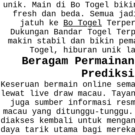
unik. Main di Bo Togel biki
fresh dan beda. Semua jad
jatuh ke
Bo Togel
Terper
Dukungan Bandar Togel Ter
makin stabil dan bikin pem
Togel, hiburan unik l
Beragam Permainan
Prediksi
Keseruan bermain online sem
lewat live draw macau. Taya
juga sumber informasi res
macau yang ditunggu-tunggu
diakses kembali untuk menga
daya tarik utama bagi merek