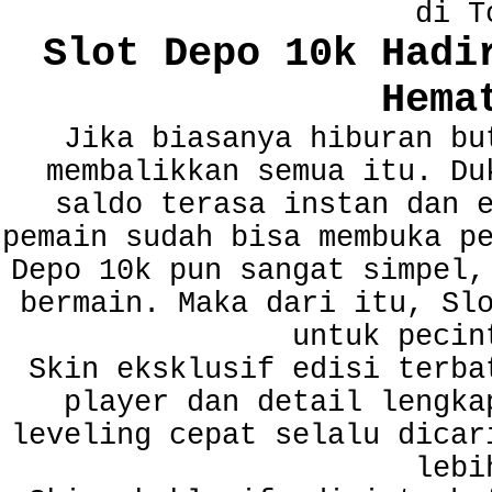
di T
Slot Depo 10k Hadi
Hema
Jika biasanya hiburan bu
membalikkan semua itu. Du
saldo terasa instan dan 
pemain sudah bisa membuka p
Depo 10k pun sangat simpel,
bermain. Maka dari itu, Sl
untuk pecin
Skin eksklusif edisi terba
player dan detail lengk
leveling cepat selalu dicar
lebi