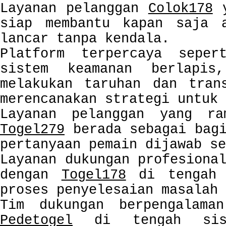
Layanan pelanggan
Colok178
y
siap membantu kapan saja a
lancar tanpa kendala.
Platform terpercaya sepe
sistem keamanan berlapis
melakukan taruhan dan tran
merencanakan strategi untuk 
Layanan pelanggan yang ra
Togel279
berada sebagai bagi
pertanyaan pemain dijawab se
Layanan dukungan profesiona
dengan
Togel178
di tengah b
proses penyelesaian masalah 
Tim dukungan berpengalama
Pedetogel
di tengah sist