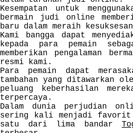
Kesempatan untuk mengguna
bermain judi online member
baru dalam meraih kesuksesan
Kami bangga dapat menyedi
kepada para pemain sebag
memberikan pengalaman berm
resmi kami.
Para pemain dapat merasak
tambahan yang ditawarkan ol
peluang keberhasilan mere
terpercaya.
Dalam dunia perjudian onl
sering kali menjadi favorit
satu dari lima bandar
To