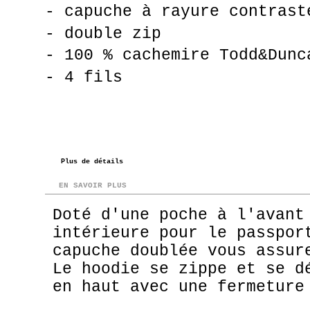
- capuche à rayure contrast
- double zip
- 100 % cachemire Todd&Dunc
- 4 fils
Plus de détails
EN SAVOIR PLUS
Doté d'une poche à l'avant
intérieure pour le passpor
capuche doublée vous assur
Le hoodie se zippe et se d
en haut avec une fermeture