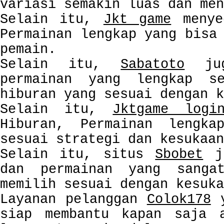
variasi semakin luas dan men
Selain itu,
Jkt game
menyed
Permainan lengkap yang bisa
pemain.
Selain itu,
Sabatoto
jug
permainan yang lengkap se
hiburan yang sesuai dengan k
Selain itu,
Jktgame logi
Hiburan, Permainan lengka
sesuai strategi dan kesukaan
Selain itu, situs
Sbobet
ju
dan permainan yang sanga
memilih sesuai dengan kesuka
Layanan pelanggan
Colok178
y
siap membantu kapan saja a