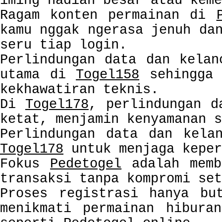
iming hadiah besar atau keme
Ragam konten permainan di
kamu nggak ngerasa jenuh da
seru tiap login.
Perlindungan data dan kelan
utama di
Togel158
sehingga 
kekhawatiran teknis.
Di
Togel178
, perlindungan d
ketat, menjamin kenyamanan 
Perlindungan data dan kela
Togel178
untuk menjaga keper
Fokus
Pedetogel
adalah memb
transaksi tanpa kompromi set
Proses registrasi hanya bu
menikmati permainan hibura