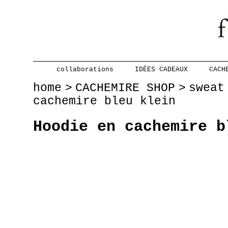
collaborations
IDÉES CADEAUX
CACH
home
>
CACHEMIRE SHOP
>
sweat
cachemire bleu klein
Hoodie en cachemire b