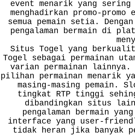
event menarik yang sering
menghadirkan promo-promo 
semua pemain setia. Dengan
pengalaman bermain di pla
men
Situs Togel yang berkuali
Togel sebagai permainan uta
varian permainan lainnya.
pilihan permainan menarik y
masing-masing pemain. Sl
tingkat RTP tinggi sehin
dibandingkan situs la
pengalaman bermain yang
interface yang user-friend
tidak heran jika banyak p