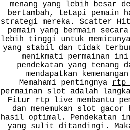
menang yang lebih besar d
bertambah, tetapi pemain h
strategi mereka. Scatter Hi
pemain yang bermain secara
lebih tinggi untuk memicuny
yang stabil dan tidak terbu
menikmati permainan ini
pendekatan yang tenang d
mendapatkan kemenangan
Memahami pentingnya
rtp
permainan slot adalah langk
Fitur rtp live membantu pe
dan menemukan slot gacor 
hasil optimal. Pendekatan i
yang sulit ditandingi. Mak