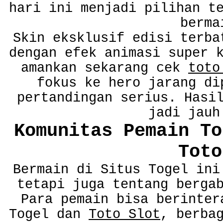
hari ini menjadi pilihan t
berma
Skin eksklusif edisi terba
dengan efek animasi super 
amankan sekarang cek
toto
fokus ke hero jarang di
pertandingan serius. Hasi
jadi jauh
Komunitas Pemain To
Toto
Bermain di Situs Togel ini
tetapi juga tentang berga
Para pemain bisa berinter
Togel dan
Toto Slot
, berba