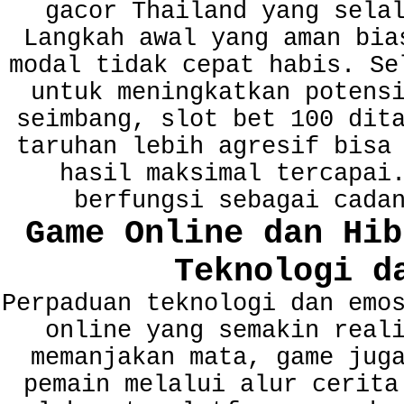
gacor Thailand yang sela
Langkah awal yang aman bi
modal tidak cepat habis. Se
untuk meningkatkan potens
seimbang, slot bet 100 dit
taruhan lebih agresif bisa
hasil maksimal tercapai
berfungsi sebagai cada
Game Online dan Hib
Teknologi d
Perpaduan teknologi dan emo
online yang semakin real
memanjakan mata, game jug
pemain melalui alur cerit