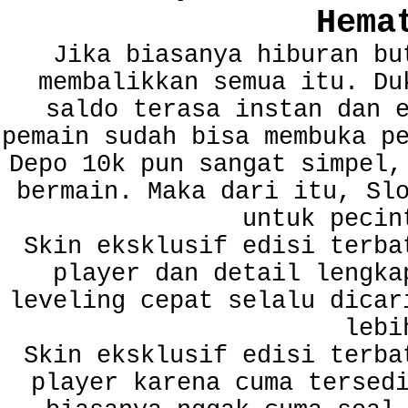
Hema
Jika biasanya hiburan bu
membalikkan semua itu. Du
saldo terasa instan dan 
pemain sudah bisa membuka p
Depo 10k pun sangat simpel,
bermain. Maka dari itu, Sl
untuk pecin
Skin eksklusif edisi terba
player dan detail lengk
leveling cepat selalu dicar
lebi
Skin eksklusif edisi terba
player karena cuma tersed