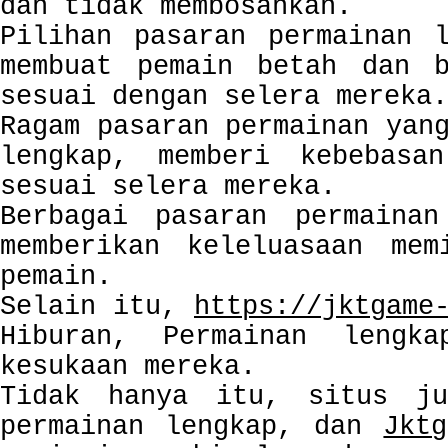
dan tidak membosankan.
Pilihan pasaran permainan 
membuat pemain betah dan b
sesuai dengan selera mereka.
Ragam pasaran permainan yan
lengkap, memberi kebebasa
sesuai selera mereka.
Berbagai pasaran permaina
memberikan keleluasaan mem
pemain.
Selain itu,
https://jktgame
Hiburan, Permainan lengk
kesukaan mereka.
Tidak hanya itu, situs ju
permainan lengkap, dan
Jkt