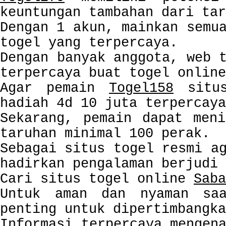
keuntungan tambahan dari tar
Dengan 1 akun, mainkan semu
togel yang terpercaya.
Dengan banyak anggota, web 
terpercaya buat togel online
Agar pemain
Togel158
situs
hadiah 4d 10 juta terpercaya
Sekarang, pemain dapat men
taruhan minimal 100 perak.
Sebagai situs togel resmi a
hadirkan pengalaman berjudi 
Cari situs togel online
Saba
Untuk aman dan nyaman sa
penting untuk dipertimbangka
Informasi terpercaya mengen