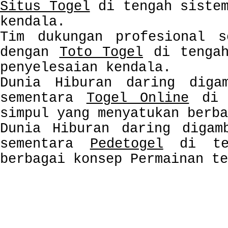
Situs Togel
di tengah sistem
kendala.
Tim dukungan profesional s
dengan
Toto Togel
di tengah
penyelesaian kendala.
Dunia Hiburan daring diga
sementara
Togel Online
di t
simpul yang menyatukan berba
Dunia Hiburan daring digam
sementara
Pedetogel
di ten
berbagai konsep Permainan te