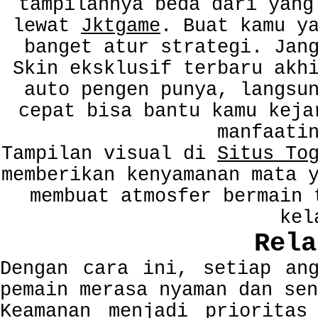
tampilannya beda dari yang
lewat
Jktgame
. Buat kamu y
banget atur strategi. Jan
Skin eksklusif terbaru akh
auto pengen punya, langsu
cepat bisa bantu kamu keja
manfaati
Tampilan visual di
Situs To
memberikan kenyamanan mata 
membuat atmosfer bermain 
kel
Rela
Dengan cara ini, setiap an
pemain merasa nyaman dan sen
Keamanan menjadi prioritas