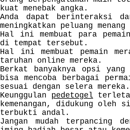
kuat menebak angka.
Anda dapat berinteraksi d
meningkatkan peluang menang 
Hal ini membuat para pemai
di tempat tersebut.
Hal ini membuat pemain me
taruhan online mereka.
Berkat banyaknya opsi yang
bisa mencoba berbagai perma
sesuai dengan selera mereka.
Keunggulan
pedetogel
terleta
kemenangan, didukung oleh s
terbukti andal.
Jangan mudah terpancing d